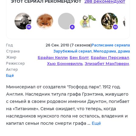
ЭТОТ СЕРИАЛ РЕКОМЕНДУЮТ
288 рекомендуют
10
8
10
Год
26 Сен. 2010 (7 сезонов)
Расписание сериала
10
10
8
10
10
Страна
Зарубежный сериал
,
Мелодрама
,
драма
Жанр
Брайан Келли
Бен Болт
Брайан Персивал
,
,
,
Режиссер
Хью Бонневилль
Элизабет МакГоверн
Дэвид Эванс
Филип Джон
,
Энди Годдард
,
,
,
Актер
Мишель Докери
Джим Картер
Брендан Койл
,
,
,
Ещё
Джоанн Фроггатт
Лаура Кармайкл
,
,
Джессика Браун-Финдли
Мэгги Смит
,
,
Минисериал от создателя "Госфорд парк". 1912 год.
Дэн Стивенс
Англия. Наследник титула графа Грэнтэма, живущего
с семьей в своем родовом имении Даунтон, погибает
на «Титанике». Семья ожидает, что теперь, когда
наследников мужского пола не осталось, владения и
капитал семьи после смерти графа …
Ещё