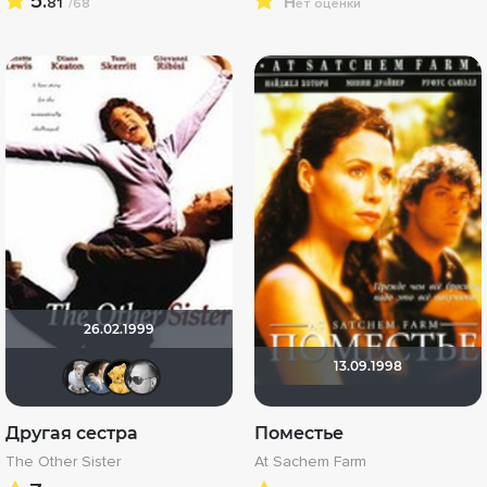
5.
н
81
/68
ет оценки
26.02.1999
13.09.1998
unium
draude
Алина28
kodzi
Другая сестра
Поместье
The Other Sister
At Sachem Farm