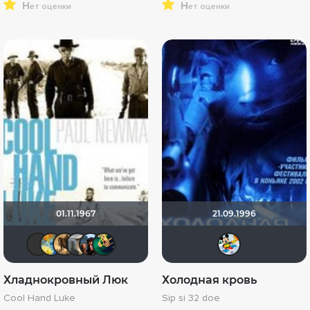
н
н
ет оценки
ет оценки
01.11.1967
21.09.1996
Валеpий
SKY4HOLO
ANDRON
ruslan3
andiua
nortcher
Хел
Хладнокровный Люк
Холодная кровь
Cool Hand Luke
Sip si 32 doe