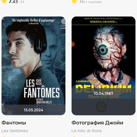
7.
н
43
/14
ет оценки
10.04.1987
19So
15.05.2024
Фантомы
Фотография Джойи
Les fantômes
Le foto di Gioia