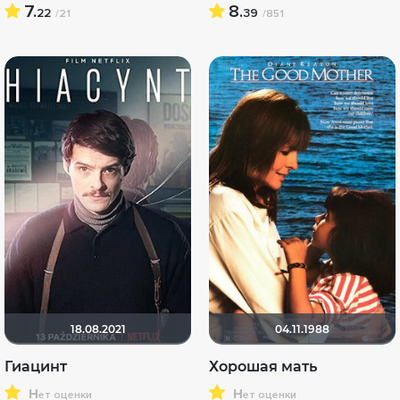
7.
8.
22
39
/21
/851
18.08.2021
04.11.1988
Гиацинт
Хорошая мать
н
н
ет оценки
ет оценки