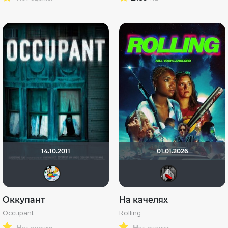
14.10.2011
01.01.2026
Хельга44_46
Мыш
Оккупант
На качелях
Occupant
Rolling
н
н