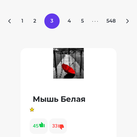
1
2
3
4
5
548
· · ·
Мышь Белая
45
33