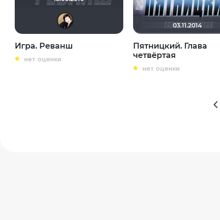
NatellaVB
03.11.2014
Игра. Реванш
Пятницкий. Глава
четвёртая
нет оценки
нет оценки