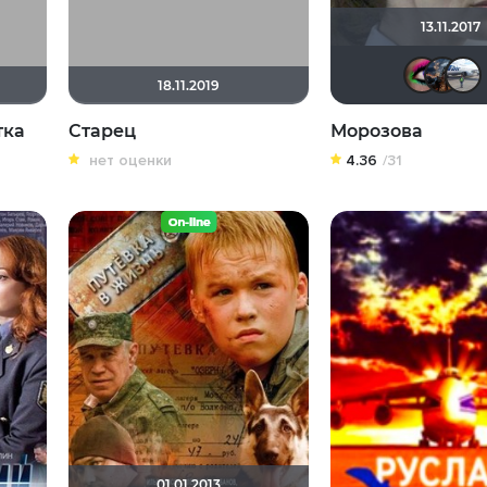
13.11.2017
18.11.2019
тка
Старец
Морозова
нет оценки
4.36
/31
01.01.2013