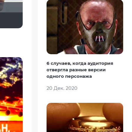
Anna20679
id195983247
Елена Чернова
6 случаев, когда аудитория
отвергла разные версии
одного персонажа
20 Дек. 2020