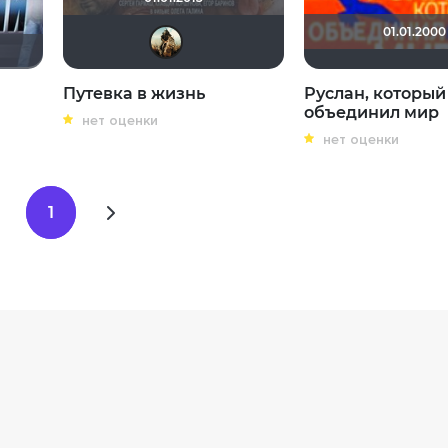
01.01.2000
Меркит
Путевка в жизнь
Руслан, который
объединил мир
нет оценки
нет оценки
1