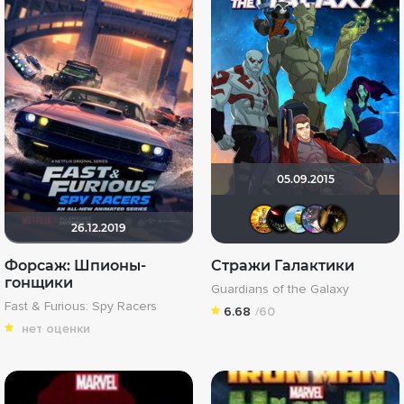
05.09.2015
:) да при
Mr. Ca
serg
R
26.12.2019
Форсаж: Шпионы-
Стражи Галактики
гонщики
Guardians of the Galaxy
Fast & Furious: Spy Racers
6.68
/60
нет оценки