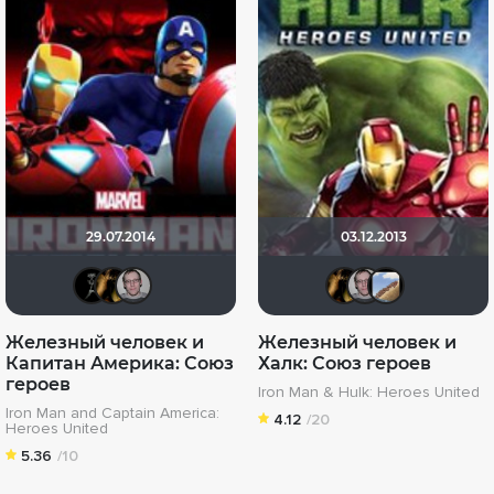
29.07.2014
03.12.2013
BADSMILE
DENISru
vint54
DENIS
vint
А
Железный человек и
Железный человек и
Капитан Америка: Союз
Халк: Союз героев
героев
Iron Man & Hulk: Heroes United
Iron Man and Captain America:
4.12
/20
Heroes United
5.36
/10