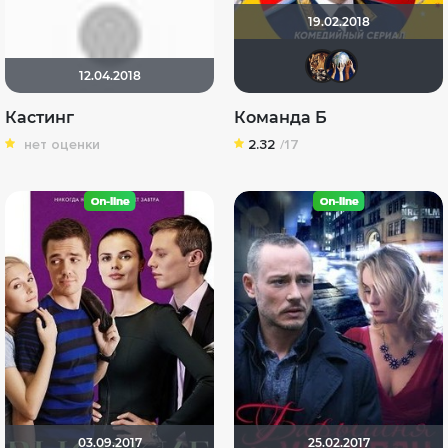
19.02.2018
zhuc
Ди
12.04.2018
Кастинг
Команда Б
нет оценки
2.32
/17
03.09.2017
25.02.2017