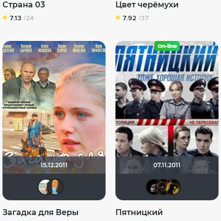
Страна 03
Цвет черёмухи
7.13
/24
7.92
/37
15.12.2011
07.11.2011
Ekaterina5222
sonya888
Крайс
pol
D
Загадка для Веры
Пятницкий