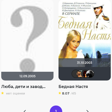
31.10.2003
Kaban0
мури
Ал
12.09.2005
Люба, дети и завод…
Бедная Настя
нет оценки
8.07
/45
1