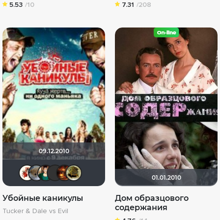
5.53
/10
7.31
/208
09.12.2010
Виктория555
Анюта*-*
yurchik
chaos-lilith
Макс Бро
vadim7791
01.01.2010
Убойные каникулы
Дом образцового
содержания
Tucker & Dale vs Evil