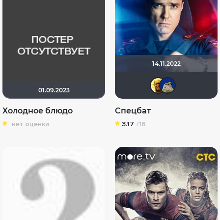
14.11.2022
San1
di
01.09.2023
Холодное блюдо
Спецбат
нет оценки
3.17
/16