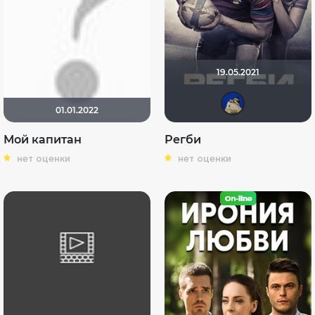
19.05.2021
did
01.01.2022
Мой капитан
Регби
нет оценки
нет оценки