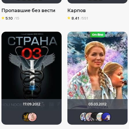
Пропавшие без вести
Карпов
5.10
/15
8.41
/551
17.09.2012
03.03.2012
Сергей-Александрович
stasay2003
Риша_88
Bukas
Dio
E