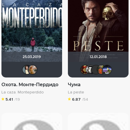
25.03.2019
12.01.2018
Anastasia_Podkova
J.Cooper
pcsoff
Че1964
Хип
A
Охота. Монте-Пердидо
Чума
La caza. Monteperdido
La peste
5.41
/19
6.87
/54