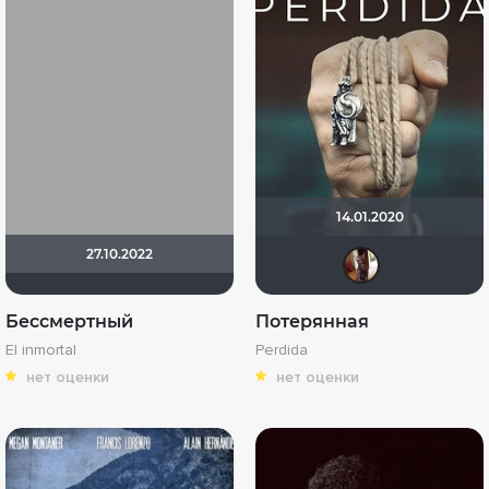
14.01.2020
27.10.2022
palk
Бессмертный
Потерянная
El inmortal
Perdida
нет оценки
нет оценки