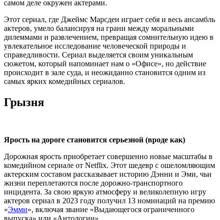
самом деле окружен актерами.
Этот сериал, где Джеймс Марсден играет себя и весь ансамбль
актеров, умело балансируя на грани между моральными
дилеммами и развлечением, превращая сомнительную идею в
увлекательное исследование человеческой природы и
справедливости. Сериал выделяется своим уникальным
сюжетом, который напоминает нам о «Офисе», но действие
происходит в зале суда, и неожиданно становится одним из
самых ярких комедийных сериалов.
Грызня
Ярость на дороге становится серьезной (вроде как)
Дорожная ярость приобретает совершенно новые масштабы в
комедийном сериале от Netflix. Этот шедевр с ошеломляющим
актерским составом рассказывает историю Дэнни и Эми, чьи
жизни переплетаются после дорожно-транспортного
инцидента. За свою яркую атмосферу и великолепную игру
актеров сериал в 2023 году получил 13 номинаций на премию
«
Эмми
», включая звание «Выдающегося ограниченного
выпуска» или «Антологии».