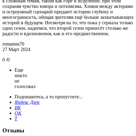
к сложным темам, таким как горе и исцеление, при этом
сохраняя чувство юмора и оптимизма. Химия между актерами
и остроумный сценарий придают истории глубину и
многогранность, обещая зрителям ещё больше захватывающих
историй в будущем. Несмотря на то, что пока у сериала только
один сезон, надеемся, что второй сезон принесёт столько же
радости и вдохновения, как и его предшественник.
romannn70
27 Март 2024
0
/0
Еще
никто
не
голосовал
Подпишитесь, а то пропустите...
Яндекс Дзен
ВК
ОК
T
Отзывы