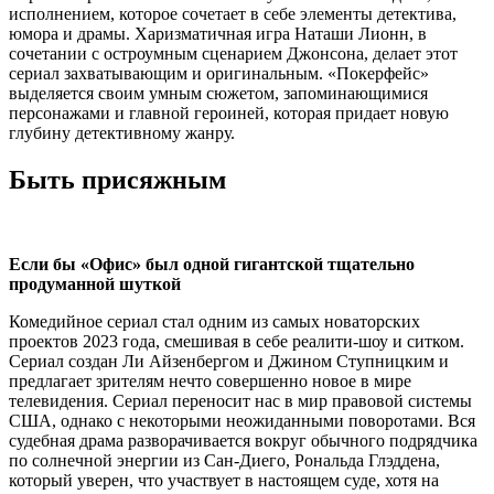
исполнением, которое сочетает в себе элементы детектива,
юмора и драмы. Харизматичная игра Наташи Лионн, в
сочетании с остроумным сценарием Джонсона, делает этот
сериал захватывающим и оригинальным. «Покерфейс»
выделяется своим умным сюжетом, запоминающимися
персонажами и главной героиней, которая придает новую
глубину детективному жанру.
Быть присяжным
Если бы «Офис» был одной гигантской тщательно
продуманной шуткой
Комедийное сериал стал одним из самых новаторских
проектов 2023 года, смешивая в себе реалити-шоу и ситком.
Сериал создан Ли Айзенбергом и Джином Ступницким и
предлагает зрителям нечто совершенно новое в мире
телевидения. Сериал переносит нас в мир правовой системы
США, однако с некоторыми неожиданными поворотами. Вся
судебная драма разворачивается вокруг обычного подрядчика
по солнечной энергии из Сан-Диего, Рональда Глэддена,
который уверен, что участвует в настоящем суде, хотя на