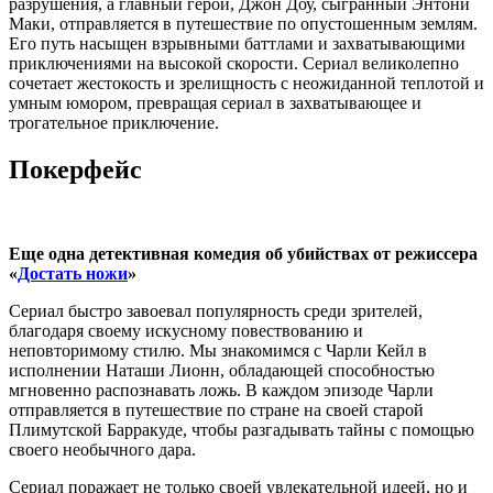
разрушения, а главный герой, Джон Доу, сыгранный Энтони
Маки, отправляется в путешествие по опустошенным землям.
Его путь насыщен взрывными баттлами и захватывающими
приключениями на высокой скорости. Сериал великолепно
сочетает жестокость и зрелищность с неожиданной теплотой и
умным юмором, превращая сериал в захватывающее и
трогательное приключение.
Покерфейс
Еще одна детективная комедия об убийствах от режиссера
«
Достать ножи
»
Сериал быстро завоевал популярность среди зрителей,
благодаря своему искусному повествованию и
неповторимому стилю. Мы знакомимся с Чарли Кейл в
исполнении Наташи Лионн, обладающей способностью
мгновенно распознавать ложь. В каждом эпизоде Чарли
отправляется в путешествие по стране на своей старой
Плимутской Барракуде, чтобы разгадывать тайны с помощью
своего необычного дара.
Сериал поражает не только своей увлекательной идеей, но и