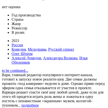
нет оценки
Год производства
Страна
Жанр
Режиссер
В ролях
2021
Россия
Комедия
,
Мелодрама
,
Русский сериал
Олег Штром
Алексей Демидов
,
Александра Волкова
,
Илья
Оболонков
to be continued...
Варя, главный редактор популярного интернет-канала,
готовит к запуску новое реалити-шоу. Две семьи должны
прожить «под камерами» неделю в доме. Однако прямо перед
эфиром одна семья отказывается от участия в проекте.
Варвара решает спасти своё шоу любой ценой, даже если для
этого ей придется играть роль жены и ложиться в одну
постель с ненавистным «экранным» мужем, коллегой-
техником...
подробнее