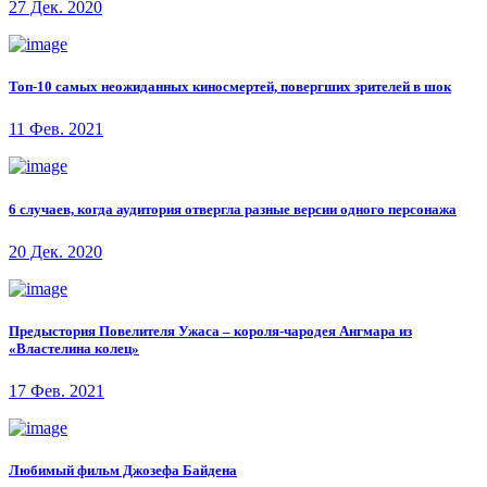
27 Дек. 2020
Топ-10 самых неожиданных киносмертей, повергших зрителей в шок
11 Фев. 2021
6 случаев, когда аудитория отвергла разные версии одного персонажа
20 Дек. 2020
Предыстория Повелителя Ужаса – короля-чародея Ангмара из
«Властелина колец»
17 Фев. 2021
Любимый фильм Джозефа Байдена