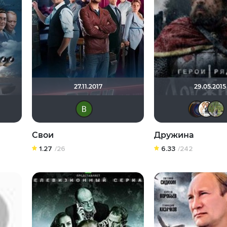
27.11.2017
29.05.2015
Denis-A
Виктория Данилевская
Свои
Дружина
1.27
/26
6.33
/242