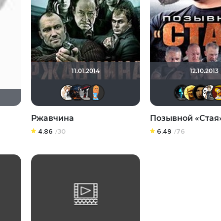
11.01.2014
12.10.2013
Сергей Лисицкий
druid666
artemenkogn
sonya888
Ржавчина
Позывной «Стая
4.86
/30
6.49
/76