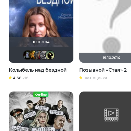
10.11.2014
snegirevamary
Машенька1004
Anna2015
Zhannysichka
☻☻☻ mom ☻☻☻
19.10.2014
Колыбель над бездной
Позывной «Стая» 2
4.68
/16
нет оценки