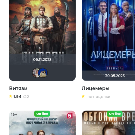
06.11.2023
kravchuk-k
didak2002
30.05.2023
Витязи
Лицемеры
1.94
/22
нет оценки