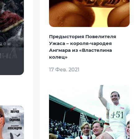
Предыстория Повелителя
Ужаса – короля-чародея
Ангмара из «Властелина
колец»
Komarichev
Сергей Лисицкий
Yulia Zaytseva
17 Фев. 2021