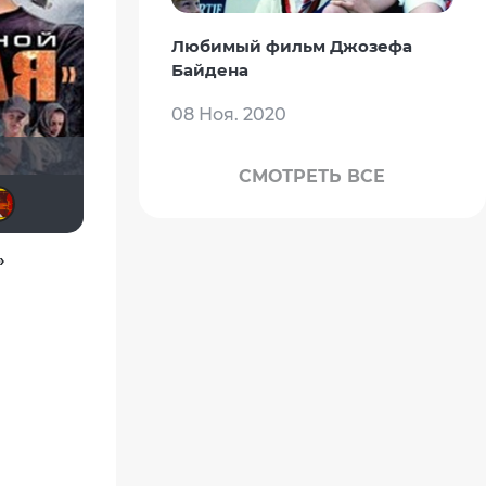
Любимый фильм Джозефа
Байдена
08 Ноя. 2020
СМОТРЕТЬ ВСЕ
Tematik
San13Don
Heinrich
volkodavv1980
_An-Dr-ey_
»