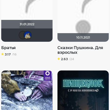
31.01.2022
Клео04
didak2002
10.11.2021
Братья
Сказки Пушкина. Для
взрослых
3.17
/16
2.63
/24