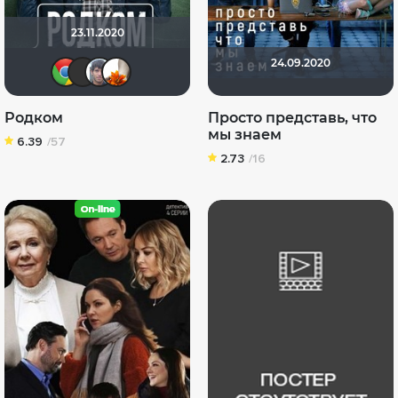
23.11.2020
24.09.2020
sserov86
Клео04
Евгений
An
Родком
Просто представь, что
мы знаем
6.39
/57
2.73
/16