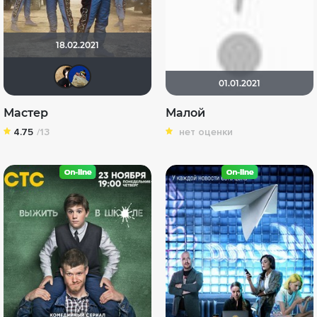
18.02.2021
NatellaVB
didak2002
01.01.2021
Мастер
Малой
4.75
/13
нет оценки