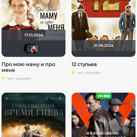
17.10.2024
01.06.2024
xrockx
Мышь Белая
Про мою маму и про
12 стульев
меня
нет оценки
нет оценки