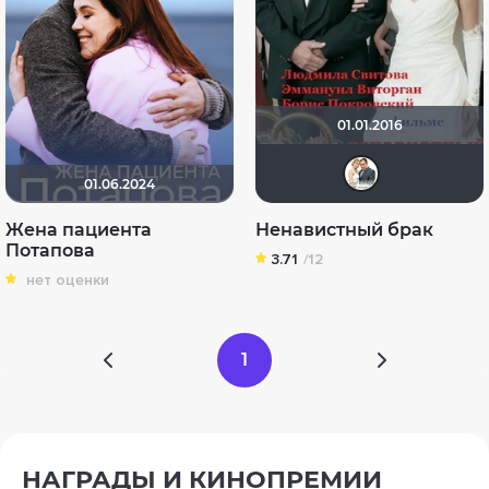
01.01.2016
Сер
01.06.2024
Жена пациента
Ненавистный брак
Потапова
3.71
/12
нет оценки
1
НАГРАДЫ И КИНОПРЕМИИ