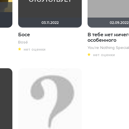
Haotik
Мышь Белая
03.11.2022
02.09.2022
Босе
В тебе нет ничег
особенного
Bosé
You're Nothing Specia
нет оценки
нет оценки