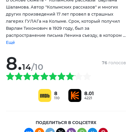
Александр Строев
Инга Оболдина
,
,
Шаламова. Автор "Колымских рассказов" и многих
Владимир Конкин
Инга Стрелкова-Оболдина
,
других произведений 17 лет провел в страшных
лагерях ГУЛАГа на Колыме. Срок, который получил
Варлам Тихонович в 1929 году, был за
распространение письма Ленина съезду, в котором …
Ещё
8.
76
голосов
14
/10
8
8.01
110
4221
ПОДЕЛИТЬСЯ В СОЦСЕТЯХ