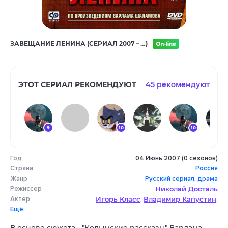
ЗАВЕЩАНИЕ ЛЕНИНА (СЕРИАЛ 2007 – …)
ЭТОТ СЕРИАЛ РЕКОМЕНДУЮТ
45 рекомендуют
9
10
10
Год
04 Июнь 2007 (0 сезонов)
10
10
Страна
Россия
Жанр
Русский сериал
,
драма
Режиссер
Николай Досталь
Актер
Игорь Класс
Владимир Капустин
,
,
Ещё
Елена Лядова
Александр Трофимов
,
,
Ирина Муравьёва
Елена Руфанова
,
,
В основе сюжета - "Колымские рассказы" Варлама