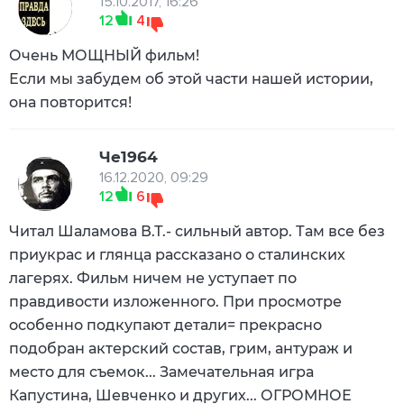
15.10.2017, 16:26
12
4
Очень МОЩНЫЙ фильм!
Если мы забудем об этой части нашей истории,
она повторится!
Че1964
16.12.2020, 09:29
12
6
Читал Шаламова В.Т.- сильный автор. Там все без
приукрас и глянца рассказано о сталинских
лагерях. Фильм ничем не уступает по
правдивости изложенного. При просмотре
особенно подкупают детали= прекрасно
подобран актерский состав, грим, антураж и
место для съемок... Замечательная игра
Капустина, Шевченко и других... ОГРОМНОЕ