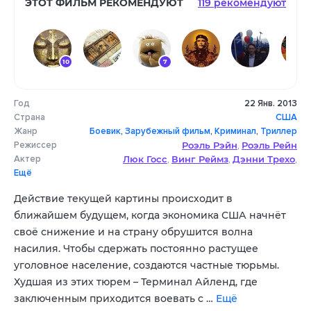
ЭТОТ ФИЛЬМ РЕКОМЕНДУЮТ
119 рекомендуют
10
7
Год
22 Янв. 2013
10
10
10
Страна
США
Жанр
Боевик
,
Зарубежный фильм
,
Криминал
,
Триллер
Режиссер
Роэль Рэйн
Роэль Рейн
,
Актер
Люк Госс
Винг Реймз
Дэнни Трехо
,
,
,
Ещё
Дюгрей Скотт
Фредерик Колер
,
,
Танит Феникс
Робин Шоу
Хлуби Мбоя
,
,
,
Действие текущей картины происходит в
Роксана Хейуорд
Барт Фаш
,
ближайшем будущем, когда экономика США начнёт
своё снижение и на страну обрушится волна
насилия. Чтобы сдержать постоянно растущее
уголовное население, создаются частные тюрьмы.
Худшая из этих тюрем – Терминал Айленд, где
заключенным приходится воевать с …
Ещё