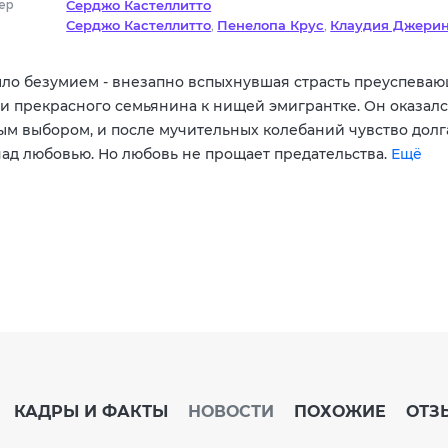
ер
Серджо Кастеллитто
Серджо Кастеллитто
Пенелопа Крус
Клаудия Джери
,
,
Наталия Барсело
Лина Бернарди
Флавио Брунетти
,
,
,
Джорджо Каречча
Пьетро Кастеллитто
Паола Черим
,
,
ыло безумием - внезапно вспыхнувшая страсть преуспева
Анна Элиза Кордиско
 и прекрасного семьянина к нищей эмигрантке. Он оказал
ым выбором, и после мучительных колебаний чувство долг
над любовью. Но любовь не прощает предательства.
Ещё
КАДРЫ И ФАКТЫ
НОВОСТИ
ПОХОЖИЕ
ОТЗ