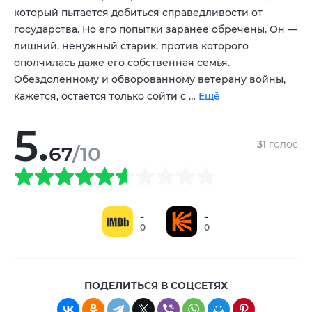
,
,
который пытается добиться справедливости от
Николай Бутенин
Елена Елесина
,
государства. Но его попытки заранее обречены. Он —
лишний, ненужный старик, против которого
ополчилась даже его собственная семья.
Обездоленному и обворованному ветерану войны,
кажется, остается только сойти с …
Ещё
5.
31
голос
67
/10
-
-
0
0
ПОДЕЛИТЬСЯ В СОЦСЕТЯХ