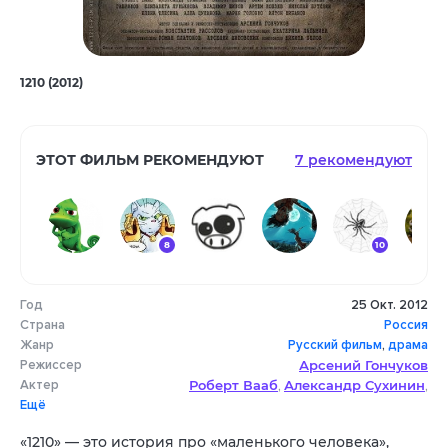
1210 (2012)
ЭТОТ ФИЛЬМ РЕКОМЕНДУЮТ
7 рекомендуют
8
10
Год
25 Окт. 2012
Страна
Россия
Жанр
Русский фильм
,
драма
Режиссер
Арсений Гончуков
Актер
Роберт Вааб
Александр Сухинин
,
,
Ещё
Виктор Немец
Юлия Дегтяренко
,
,
Александр Гавриков
Елизавета Лукьянова
,
,
«1210» — это история про «маленького человека»,
Владимир Шинов
Артем Кобзев