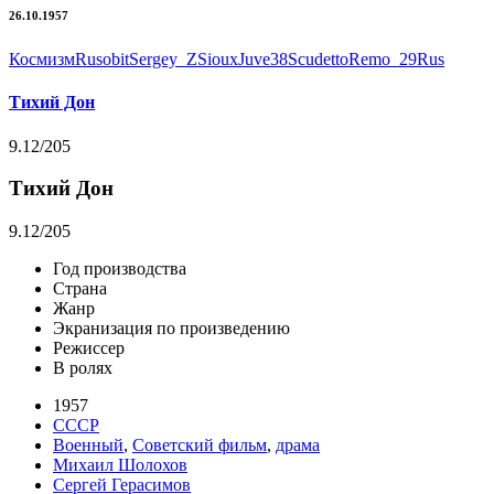
26.10.1957
Космизм
Rusobit
Sergey_Z
Sioux
Juve38Scudetto
Remo_29Rus
Тихий Дон
9.12
/205
Тихий Дон
9.12
/205
Год производства
Страна
Жанр
Экранизация по произведению
Режиссер
В ролях
1957
СССР
Военный
,
Советский фильм
,
драма
Михаил Шолохов
Сергей Герасимов