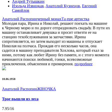
Андрей Тутышкин
Изольда Извицкая
,
Анатолий Кузнецов
,
Евгений
Самойлов
Анатолий Распопин
черный монах
Та еще артистка
Молодая пара, Ирина и Николай, решают поехать на машине
к Черному морю и по дороге отпраздновать свадьбу. В пути их
машину останавливает девушка и просит отвезти ее на
станцию техобслуживания за запчастями. Ирина
сопротивляется, но затем выходит из машины и отпускает
Николая на полчаса. Прождав его несколько часов, она
садится в машину преподавателя Хохлова, который ехал за
ними, потому как любит Ирину без памяти, и с этого момента
начинаются поиски любимой, гонки, всевозможные
приключения, объяснения и примирения.
подробнее
10.06.1958
Анатолий Распопин
ЖIНОЧКА
Трое вышли из леса
7.95
/16