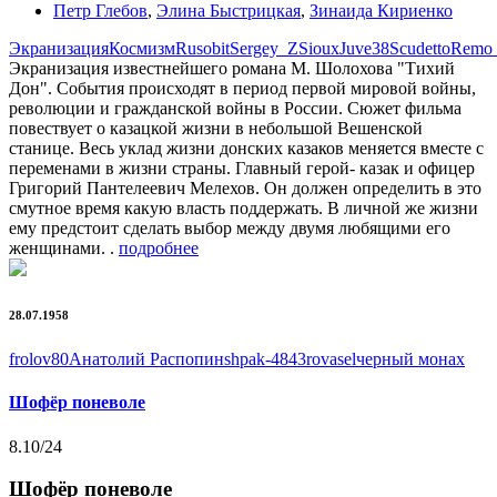
Петр Глебов
,
Элина Быстрицкая
,
Зинаида Кириенко
Экранизация
Космизм
Rusobit
Sergey_Z
Sioux
Juve38Scudetto
Remo
Экранизация известнейшего романа М. Шолохова "Тихий
Дон". События происходят в период первой мировой войны,
революции и гражданской войны в России. Сюжет фильма
повествует о казацкой жизни в небольшой Вешенской
станице. Весь уклад жизни донских казаков меняется вместе с
переменами в жизни страны. Главный герой- казак и офицер
Григорий Пантелеевич Мелехов. Он должен определить в это
смутное время какую власть поддержать. В личной же жизни
ему предстоит сделать выбор между двумя любящими его
женщинами. .
подробнее
28.07.1958
frolov80
Анатолий Распопин
shpak-4843
rovasel
черный монах
Шофёр поневоле
8.10
/24
Шофёр поневоле