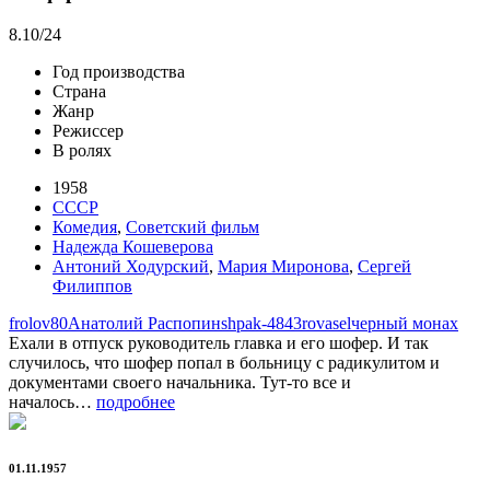
8.10
/24
Год производства
Страна
Жанр
Режиссер
В ролях
1958
СССР
Комедия
,
Советский фильм
Надежда Кошеверова
Антоний Ходурский
,
Мария Миронова
,
Сергей
Филиппов
frolov80
Анатолий Распопин
shpak-4843
rovasel
черный монах
Ехали в отпуск руководитель главка и его шофер. И так
случилось, что шофер попал в больницу с радикулитом и
документами своего начальника. Тут-то все и
началось…
подробнее
01.11.1957