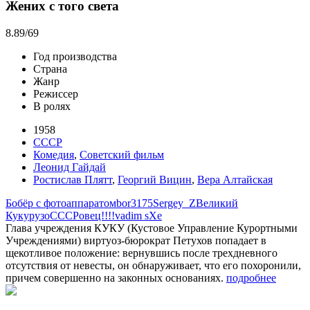
Жених с того света
8.89
/69
Год производства
Страна
Жанр
Режиссер
В ролях
1958
СССР
Комедия
,
Советский фильм
Леонид Гайдай
Ростислав Плятт
,
Георгий Вицин
,
Вера Алтайская
Бобёр с фотоаппаратом
bor3175
Sergey_Z
Великий
Кукурузо
СССРовец!!!!
vadim sXe
Глава учреждения КУКУ (Кустовое Управление Курортными
Учреждениями) виртуоз-бюрократ Петухов попадает в
щекотливое положение: вернувшись после трехдневного
отсутствия от невесты, он обнаруживает, что его похоронили,
причем совершенно на законных основаниях.
подробнее