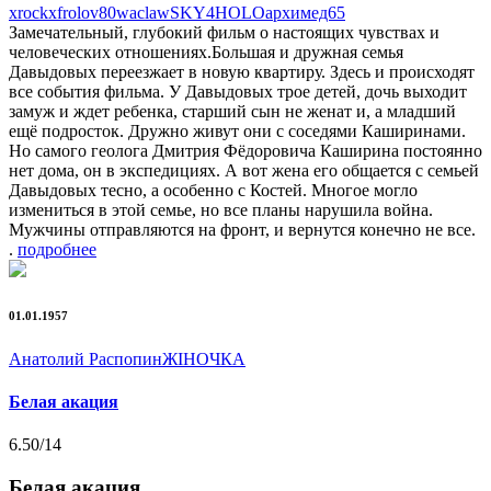
xrockx
frolov80
waclaw
SKY4HOLO
архимед65
Замечательный, глубокий фильм о настоящих чувствах и
человеческих отношениях.Большая и дружная семья
Давыдовых переезжает в новую квартиру. Здесь и происходят
все события фильма. У Давыдовых трое детей, дочь выходит
замуж и ждет ребенка, старший сын не женат и, а младший
ещё подросток. Дружно живут они с соседями Каширинами.
Но самого геолога Дмитрия Фёдоровича Каширина постоянно
нет дома, он в экспедициях. А вот жена его общается с семьей
Давыдовых тесно, а особенно с Костей. Многое могло
измениться в этой семье, но все планы нарушила война.
Мужчины отправляются на фронт, и вернутся конечно не все.
.
подробнее
01.01.1957
Анатолий Распопин
ЖIНОЧКА
Белая акация
6.50
/14
Белая акация