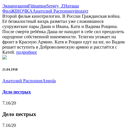
Экранизация
Fitinamug
Sergey_Z
Наташа
Фил
ЖIНОЧКА
Анатолий Распопин
vinozavr
Второй фильм кинотрилогии. В России Гражданская война.
Её безжалостный вихрь разметал уже сложившиеся
супружеские пары Даши и Ивана, Кати и Вадима Рощина.
После смерти ребёнка Даша не находит в себе сил преодолеть
ощущение собственной никчемности. Телегин уезжает на
фронт в Красную Армию. Катя и Рощин едут на юг, но Вадим
решает вступить в Добровольческую армию и расстаётся с
Катей.
подробнее
21.04.1958
Анатолий Распопин
Angola
Дело пестрых
7.16
/20
Дело пестрых
7.16
/20