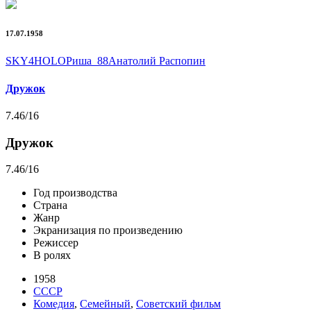
17.07.1958
SKY4HOLO
Риша_88
Анатолий Распопин
Дружок
7.46
/16
Дружок
7.46
/16
Год производства
Страна
Жанр
Экранизация по произведению
Режиссер
В ролях
1958
СССР
Комедия
,
Семейный
,
Советский фильм