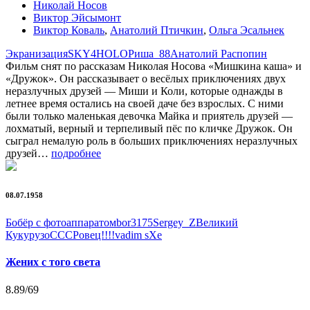
Николай Носов
Виктор Эйсымонт
Виктор Коваль
,
Анатолий Птичкин
,
Ольга Эсальнек
Экранизация
SKY4HOLO
Риша_88
Анатолий Распопин
Фильм снят по рассказам Николая Носова «Мишкина каша» и
«Дружок». Он рассказывает о весёлых приключениях двух
неразлучных друзей — Миши и Коли, которые однажды в
летнее время остались на своей даче без взрослых. С ними
были только маленькая девочка Майка и приятель друзей —
лохматый, верный и терпеливый пёс по кличке Дружок. Он
сыграл немалую роль в больших приключениях неразлучных
друзей…
подробнее
08.07.1958
Бобёр с фотоаппаратом
bor3175
Sergey_Z
Великий
Кукурузо
СССРовец!!!!
vadim sXe
Жених с того света
8.89
/69