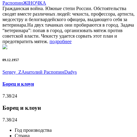
Распопин
ЖIНОЧКА
Гражданская война. Южные степи России. Обстоятельства
сводят вместе различных людей: чекиста, профессора, артиста,
медсестру и белогвардейского офицера, выдающего себя за
ветеринара.На двух тачанках они пробираются в город. Задача
“ветеринара”: попав в город, организовать мятеж против
советской власти. Чекисту удается сорвать этот план и
предотвратить мятеж.
подробнее
09.12.1957
Sergey_Z
Анатолий Распопин
Dadys
Борец и клоун
7.38
/24
Борец и клоун
7.38
/24
Год производства
Страна