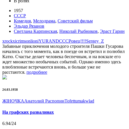
В ролях
1957
СССР
Комедия
,
Мелодрама
,
Советский фильм
Эльдар Рязанов
Светлана Карпинская
,
Николай Рыбников
,
Эраст Гарин
xrockx
icrimsonlioni
YURAND
СССРовец!!!!
Sergey_Z
Забавные приключения молодого строителя Пашки Гусарова
начались с того момента, как в поезде он встретил и полюбил
Катю. Счастье делает человека беспечным, и на вокзале его
ждет множество необычных событий. Однако именно здесь
влюбленные встречаются вновь, и больше уже не
расстаются.
подробнее
24.03.1958
ЖIНОЧКА
Анатолий Распопин
Tofet
tumakwlad
На графских развалинах
6.94
/24