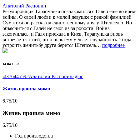
Анатолий Распопин
Регулировщик Тарапунька познакомился с Галей еще во время
войны. О своей любви к милой девушке с редкой фамилией
Суматоха он рассказал единственному другу Штепселю. Но
объясниться с Галей не смог из-за робости. Война
закончилась, и Галя приехала в Киев. Тарапунька вновь
встречается с ней, но теперь ему мешает случайность. Тогда
устроить женитьбу друга берется Штепсель…
подробнее
14.04.1958
id376445592
Анатолий Распопин
agilic
Жизнь прошла мимо
6.75
/10
Жизнь прошла мимо
6.75
/10
Год производства