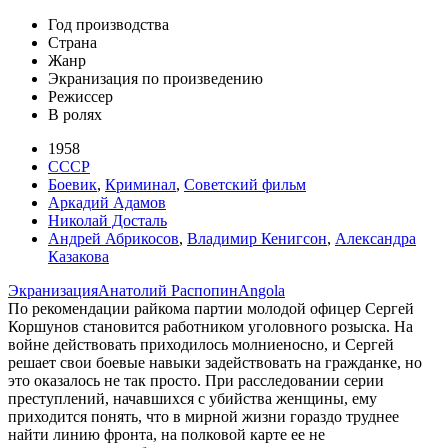
Год производства
Страна
Жанр
Экранизация по произведению
Режиссер
В ролях
1958
СССР
Боевик
,
Криминал
,
Советский фильм
Аркадий Адамов
Николай Досталь
Андрей Абрикосов
,
Владимир Кенигсон
,
Александра
Казакова
Экранизация
Анатолий Распопин
Angola
По рекомендации райкома партии молодой офицер Сергей
Коршунов становится работником уголовного розыска. На
войне действовать приходилось молниеносно, и Сергей
решает свои боевые навыки задействовать на гражданке, но
это оказалось не так просто. При расследовании серии
преступлений, начавшихся с убийства женщины, ему
приходится понять, что в мирной жизни гораздо труднее
найти линию фронта, на полковой карте ее не