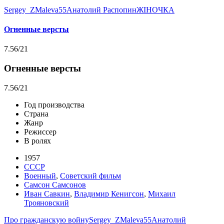
Sergey_Z
Maleva55
Анатолий Распопин
ЖIНОЧКА
Огненные версты
7.56
/21
Огненные версты
7.56
/21
Год производства
Страна
Жанр
Режиссер
В ролях
1957
СССР
Военный
,
Советский фильм
Самсон Самсонов
Иван Савкин
,
Владимир Кенигсон
,
Михаил
Трояновский
Про гражданскую войну
Sergey_Z
Maleva55
Анатолий