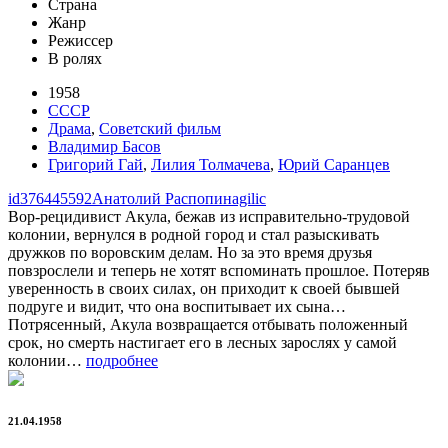
Страна
Жанр
Режиссер
В ролях
1958
СССР
Драма
,
Советский фильм
Владимир Басов
Григорий Гай
,
Лилия Толмачева
,
Юрий Саранцев
id376445592
Анатолий Распопин
agilic
Вор-рецидивист Акула, бежав из исправительно-трудовой
колонии, вернулся в родной город и стал разыскивать
дружков по воровским делам. Но за это время друзья
повзрослели и теперь не хотят вспоминать прошлое. Потеряв
уверенность в своих силах, он приходит к своей бывшей
подруге и видит, что она воспитывает их сына…
Потрясенный, Акула возвращается отбывать положенный
срок, но смерть настигает его в лесных зарослях у самой
колонии…
подробнее
21.04.1958