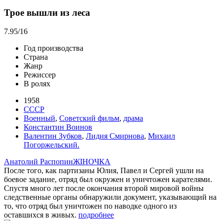
Трое вышли из леса
7.95
/16
Год производства
Страна
Жанр
Режиссер
В ролях
1958
СССР
Военный
,
Советский фильм
,
драма
Константин Воинов
Валентин Зубков
,
Лидия Смирнова
,
Михаил
Погоржельский.
Анатолий Распопин
ЖIНОЧКА
После того, как партизаны Юлия, Павел и Сергей ушли на
боевое задание, отряд был окружен и уничтожен карателями.
Спустя много лет после окончания второй мировой войны
следственные органы обнаружили документ, указывающий на
то, что отряд был уничтожен по наводке одного из
оставшихся в живых.
подробнее