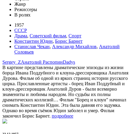
Жанр
Режиссеры
В ролях
1957
СССР
Драма
,
Советский фильм
,
Спорт
Константин Юдин
,
Борис Барнет
Станислав Чекан
,
Александр Михайлов
,
Анатолий
Соловьев
Sergey_Z
Анатолий Распопин
Dadys
В картине представлены драматические эпизоды из жизни
борца Ивана Поддубного и клоуна-дрессировщика Анатолия
Дурова. Фильм об одной из ярких страниц истории русского
цирка. Прославленные артисты - борец Иван Поддубный и
клоун-дрессировщик Анатолий Дуров - были всемирно
знамениты и любимы народом. Но судьбы их полны
драматических коллизий… Фильм "Борец и клоун" начинал
снимать Константин Юдин. Эта была давняя его задумка.
Однако во время съёмок Юдин заболел и умер. Фильм
закончил Борис Барнет.
подробнее
23.12.1957