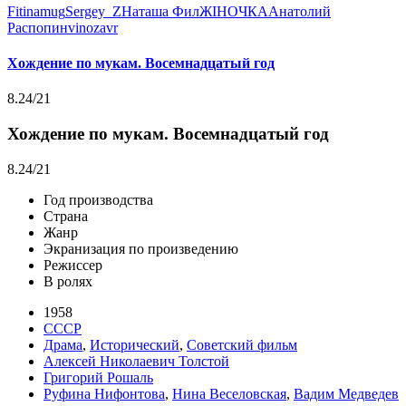
Fitinamug
Sergey_Z
Наташа Фил
ЖIНОЧКА
Анатолий
Распопин
vinozavr
Хождение по мукам. Восемнадцатый год
8.24
/21
Хождение по мукам. Восемнадцатый год
8.24
/21
Год производства
Страна
Жанр
Экранизация по произведению
Режиссер
В ролях
1958
СССР
Драма
,
Исторический
,
Советский фильм
Алексей Николаевич Толстой
Григорий Рошаль
Руфина Нифонтова
,
Нина Веселовская
,
Вадим Медведев