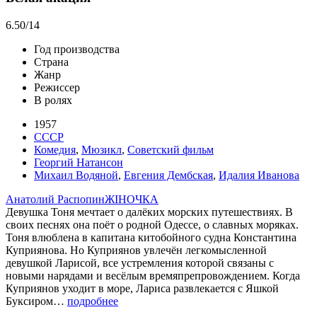
6.50
/14
Год производства
Страна
Жанр
Режиссер
В ролях
1957
СССР
Комедия
,
Мюзикл
,
Советский фильм
Георгий Натансон
Михаил Водяной
,
Евгения Дембская
,
Идалия Иванова
Анатолий Распопин
ЖIНОЧКА
Девушка Тоня мечтает о далёких морских путешествиях. В
своих песнях она поёт о родной Одессе, о славных моряках.
Тоня влюблена в капитана китобойного судна Константина
Куприянова. Но Куприянов увлечён легкомысленной
девушкой Ларисой, все устремления которой связаны с
новыми нарядами и весёлым времяпрепровождением. Когда
Куприянов уходит в море, Лариса развлекается с Яшкой
Буксиром…
подробнее