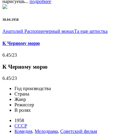
нарисуешь...
подробнее
30.04.1958
Анатолий Распопин
черный монах
Та еще артистка
К Черному морю
6.45
/23
К Черному морю
6.45
/23
Год производства
Страна
Жанр
Режиссер
В ролях
1958
СССР
Комедия
,
Мелодрама
,
Советский фильм