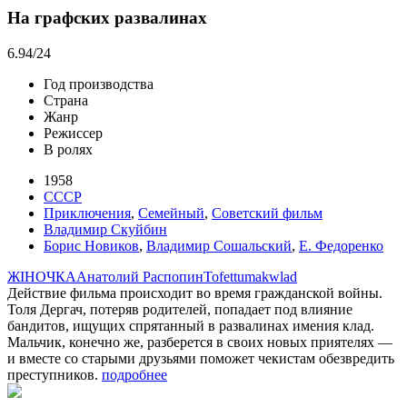
На графских развалинах
6.94
/24
Год производства
Страна
Жанр
Режиссер
В ролях
1958
СССР
Приключения
,
Семейный
,
Советский фильм
Владимир Скуйбин
Борис Новиков
,
Владимир Сошальский
,
Е. Федоренко
ЖIНОЧКА
Анатолий Распопин
Tofet
tumakwlad
Действие фильма происходит во время гражданской войны.
Толя Дергач, потеряв родителей, попадает под влияние
бандитов, ищущих спрятанный в развалинах имения клад.
Мальчик, конечно же, разберется в своих новых приятелях —
и вместе со старыми друзьями поможет чекистам обезвредить
преступников.
подробнее