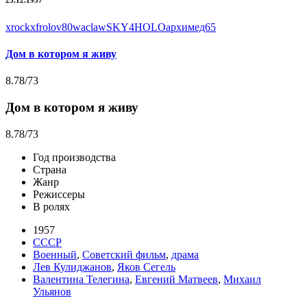
xrockx
frolov80
waclaw
SKY4HOLO
архимед65
Дом в котором я живу
8.78
/73
Дом в котором я живу
8.78
/73
Год производства
Страна
Жанр
Режиссеры
В ролях
1957
СССР
Военный
,
Советский фильм
,
драма
Лев Кулиджанов
,
Яков Сегель
Валентина Телегина
,
Евгений Матвеев
,
Михаил
Ульянов