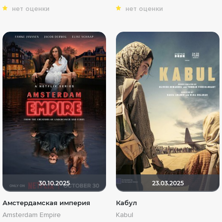
нет оценки
нет оценки
30.10.2025
23.03.2025
Амстердамская империя
Кабул
Amsterdam Empire
Kabul