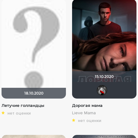
15.10.2020
Мыш
18.10.2020
Летучие голландцы
Дорогая мама
Lieve Mama
нет оценки
нет оценки