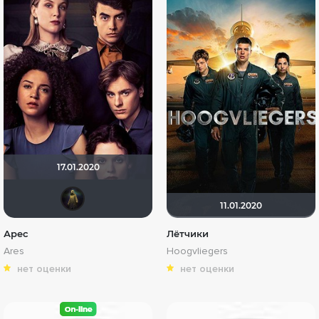
17.01.2020
Harnis
11.01.2020
Арес
Лётчики
Ares
Hoogvliegers
нет оценки
нет оценки