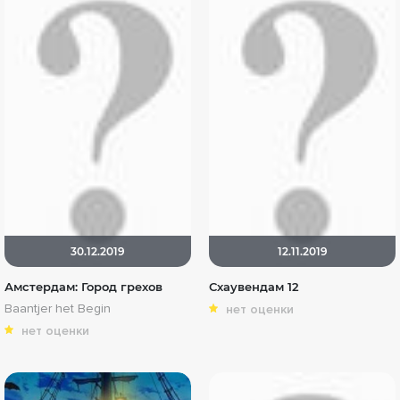
30.12.2019
12.11.2019
Амстердам: Город грехов
Схаувендам 12
Baantjer het Begin
нет оценки
нет оценки