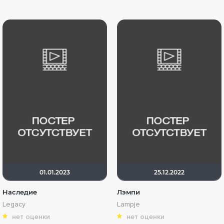
01.01.2023
25.12.2022
Наследие
Лэмпи
Legacy
Lampje
нет оценки
нет оценки