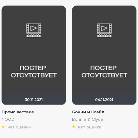
30.11.2021
04.11.2021
Происшествие
Бонни и Клайд
NOOD
Bonnie & Clyde
нет оценки
нет оценки