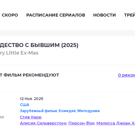
СКОРО
РАСПИСАНИЕ СЕРИАЛОВ
НОВОСТИ
ТРЕ
ДЕСТВО С БЫВШИМ (2025)
ry Little Ex-Mas
Т ФИЛЬМ РЕКОМЕНДУЮТ
0 реко
12 Ноя. 2025
США
Зарубежный фильм
,
Комедия
,
Мелодрама
ер
Стив Карр
Алисия Сильверстоун
Пирсон Фод
Мелисса Джоан Х
,
,
Оливер Хадсон
Джамила Джамил
Тимоти Иннес
Лин
,
,
,