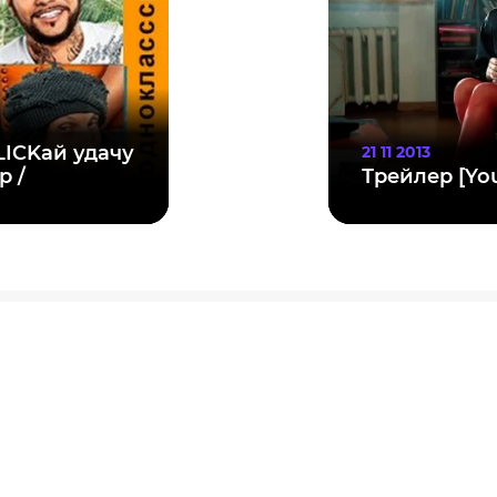
LICKай удачу
21 11 2013
р /
Трейлер [Yo