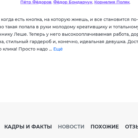
Пётр Фёдоров
Фёдор Бондарчук
Корнелия Поляк
,
,
,
Сергей Друзьяк
Тимати
Снуп Догг
Сергей Никоненк
,
,
,
Александр Ревва
Ольга Тумайкина
Семён Стругачев
,
,
 когда есть кнопка, на которую жмешь, и все становится по
о такая попала в руки молодому креативщику и тотальном
чнику Леше. Теперь у него высокооплачиваемая работа, до
а, стильный гардероб и, конечно, идеальная девушка. Дос
о клика! Просто надо …
Ещё
КАДРЫ И ФАКТЫ
НОВОСТИ
ПОХОЖИЕ
ОТЗ