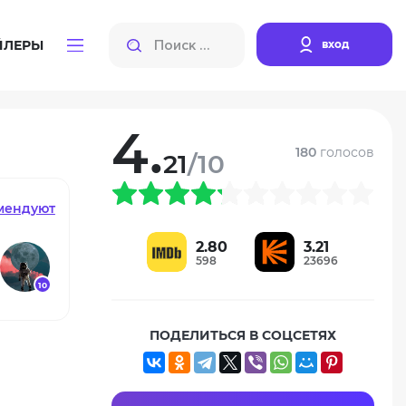
вход
ЙЛЕРЫ
4.
180
голосов
21
/10
мендуют
2.80
3.21
598
23696
10
ПОДЕЛИТЬСЯ В СОЦСЕТЯХ