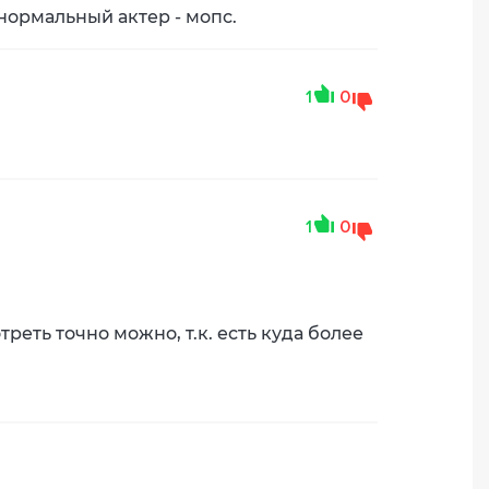
нормальный актер - мопс.
1
0
1
0
еть точно можно, т.к. есть куда более