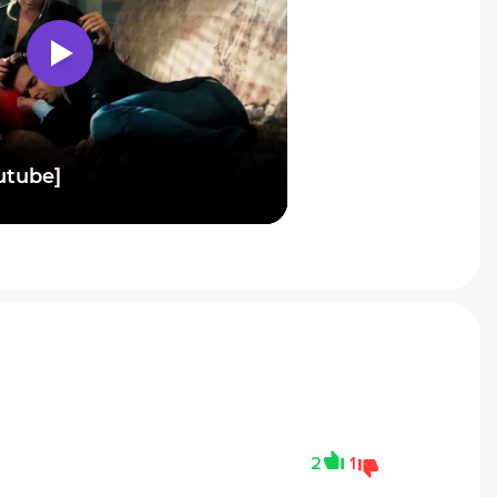
utube]
2
1