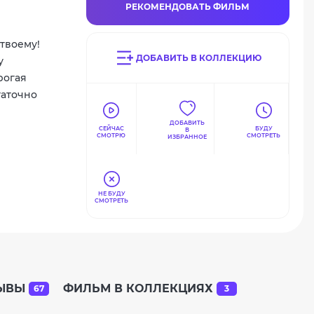
РЕКОМЕНДОВАТЬ ФИЛЬМ
о
,
-твоему!
ДОБАВИТЬ В КОЛЛЕКЦИЮ
у
рогая
таточно
ДОБАВИТЬ
СЕЙЧАС
БУДУ
В
СМОТРЮ
СМОТРЕТЬ
ИЗБРАННОЕ
НЕ БУДУ
СМОТРЕТЬ
ЫВЫ
ФИЛЬМ В КОЛЛЕКЦИЯХ
67
3