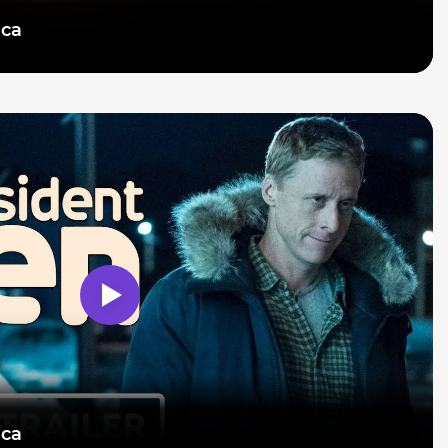
оса
оса