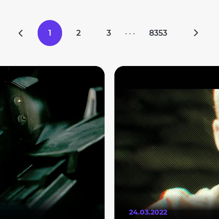
1
2
3
8353
· · ·
24.03.2022