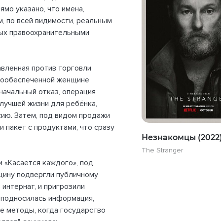
ямо указано, что имена,
, по всей видимости, реальным
ных правоохранительными
авленная против торговли
лообеспеченной женщине
начальный отказ, операция
лучшей жизни для ребёнка,
сию. Затем, под видом продажи
 пакет с продуктами, что сразу
Незнакомцы (2022
The Stranger
и «Касается каждого», под
щину подвергли публичному
 интернат, и пригрозили
еподносилась информация,
е методы, когда государство