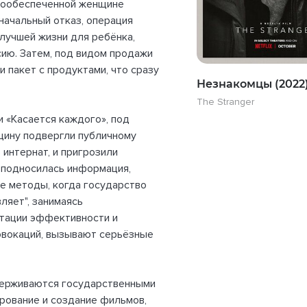
лообеспеченной женщине
начальный отказ, операция
лучшей жизни для ребёнка,
сию. Затем, под видом продажи
 пакет с продуктами, что сразу
Незнакомцы (2022
The Stranger
и «Касается каждого», под
щину подвергли публичному
 интернат, и пригрозили
еподносилась информация,
е методы, когда государство
ляет", занимаясь
итации эффективности и
овокаций, вызывают серьёзные
держиваются государственными
ирование и создание фильмов,