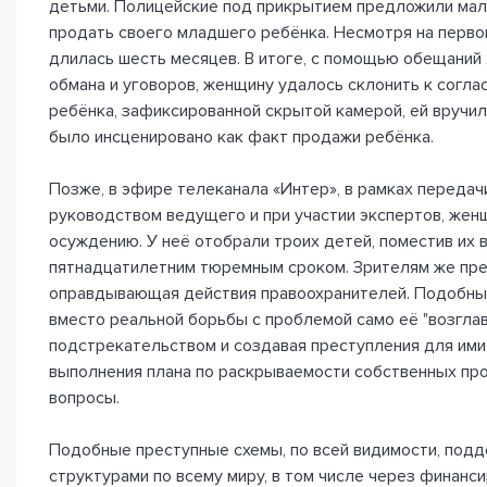
детьми. Полицейские под прикрытием предложили ма
продать своего младшего ребёнка. Несмотря на перво
длилась шесть месяцев. В итоге, с помощью обещаний 
обмана и уговоров, женщину удалось склонить к согла
ребёнка, зафиксированной скрытой камерой, ей вручили
было инсценировано как факт продажи ребёнка.
Позже, в эфире телеканала «Интер», в рамках передач
руководством ведущего и при участии экспертов, жен
осуждению. У неё отобрали троих детей, поместив их в
пятнадцатилетним тюремным сроком. Зрителям же пр
оправдывающая действия правоохранителей. Подобны
вместо реальной борьбы с проблемой само её "возглав
подстрекательством и создавая преступления для им
выполнения плана по раскрываемости собственных пр
вопросы.
Подобные преступные схемы, по всей видимости, под
структурами по всему миру, в том числе через финанс