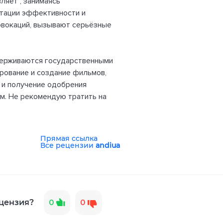
ляет", занимаясь
итации эффективности и
овокаций, вызывают серьёзные
держиваются государственными
ирование и создание фильмов,
 и получение одобрения
ым. Не рекомендую тратить на
Прямая ссылка
Все рецензии
andiua
цензия?
0
0