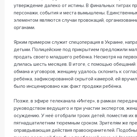
утверждение далеко от истины. В финальных титрах пр
персонажи, события и места вымышлены. Единственным
элементом являются случаи провокаций, организован
органами.
Ярким примером служит спецоперация в Украине, напр
детьми. Полицейские под прикрытием предложили ма
продать своего младшего ребёнка. Несмотря на перво
длилась шесть месяцев. В итоге, с помощью обещаний 
обмана и уговоров, женщину удалось склонить к согла
ребёнка, зафиксированной скрытой камерой, ей вручили
было инсценировано как факт продажи ребёнка.
Позже, в эфире телеканала «Интер», в рамках передач
руководством ведущего и при участии экспертов, жен
осуждению. У неё отобрали троих детей, поместив их в
пятнадцатилетним тюремным сроком. Зрителям же пр
оправдывающая действия правоохранителей. Подобны