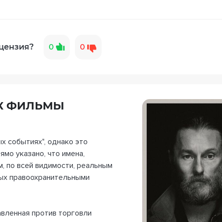
цензия?
0
0
АК ФИЛЬМЫ
х событиях", однако это
ямо указано, что имена,
, по всей видимости, реальным
ных правоохранительными
авленная против торговли