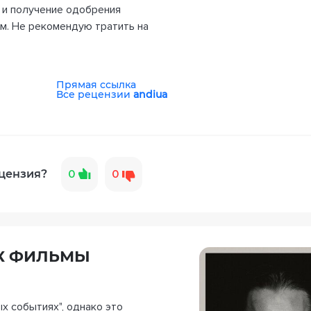
 и получение одобрения
ым. Не рекомендую тратить на
Прямая ссылка
Все рецензии
andiua
цензия?
0
0
АК ФИЛЬМЫ
х событиях", однако это