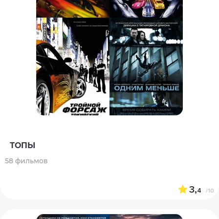
ТОПЫ
58 фильмов
3,
4
/10