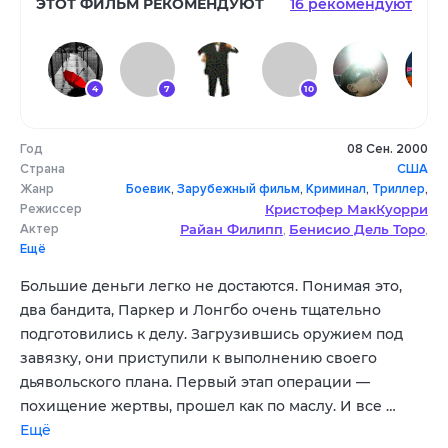
ЭТОТ ФИЛЬМ РЕКОМЕНДУЮТ
16 рекомендуют
4
7
10
Год
08 Сен. 2000
10
Страна
США
Жанр
Боевик
,
Зарубежный фильм
,
Криминал
,
Триллер
,
Режиссер
Кристофер МакКуорри
драма
Актер
Райан Филипп
Бенисио Дель Торо
,
,
Ещё
Джульетт Льюис
Тэй Диггз
Никки Кэтт
,
,
,
Джеффри Льюис
Дилан Кассман
,
,
Большие деньги легко не достаются. Понимая это,
Скотт Уилсон
Кристин Леман
Джеймс Каан
,
,
два бандита, Паркер и Лонгбо очень тщательно
подготовились к делу. Загрузившись оружием под
завязку, они приступили к выполнению своего
дьявольского плана. Первый этап операции —
похищение жертвы, прошел как по маслу. И все …
Ещё