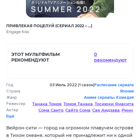
ПРИВЛЕКАЯ ПОЦЕЛУЙ (СЕРИАЛ 2022 – …)
Engage Kiss
ЭТОТ МУЛЬТФИЛЬМ
0
РЕКОМЕНДУЮТ
рекомендуют
Год
03 Июль 2022 (1 сезон)
Расписание сериала
Страна
Япония
Жанр
Аниме сериалы
,
Комедия
Режиссер
Танака Томоя
Томоя Танака
Тосиюки Ямасита
,
,
Актер
Сома Саито
Сайто Сома
Сая Аидзава
Ринн
Мицутоси Сато
,
,
Ёсицугу Кимура
,
,
,
,
Ещё
Айдзава Сая
Руми Окубо
Лин Шэй
,
,
,
Саори Онъиси
Окубо Руми
Ватанабэ Акэно
,
,
Вейрон-сити — город на огромном плавучем острове
в Тихом океане, который не принадлежит ни к одной