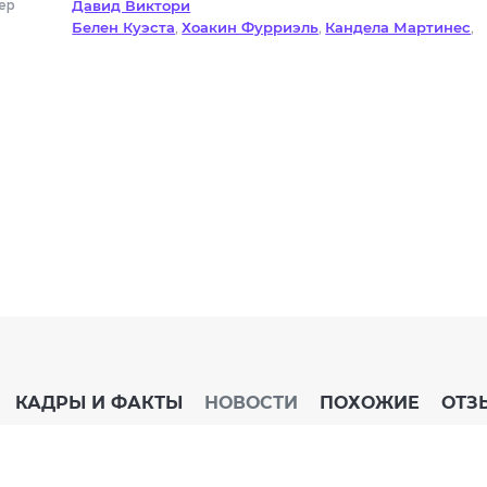
ер
Давид Виктори
Белен Куэста
Хоакин Фурриэль
Кандела Мартинес
,
,
,
Диана Гомес
Энрик Окер
Инма Торренте
Елена Силв
,
,
,
Моника Гименес
Мика Ариас
,
КАДРЫ И ФАКТЫ
НОВОСТИ
ПОХОЖИЕ
ОТЗ