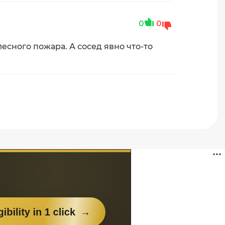
0
0
есного пожара. А сосед явно что-то