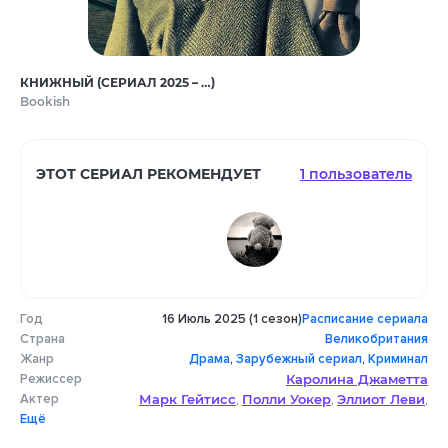
КНИЖНЫЙ (СЕРИАЛ 2025 – …)
Bookish
ЭТОТ СЕРИАЛ РЕКОМЕНДУЕТ
1 пользователь
Год
16 Июль 2025 (1 сезон)
Расписание сериала
Страна
Великобритания
Жанр
Драма
,
Зарубежный сериал
,
Криминал
Режиссер
Каролина Джаметта
Актер
Марк Гейтисс
Полли Уокер
Эллиот Леви
,
,
,
Ещё
Букет Комур
Блейк Харрисон
,
,
Тим МакИннерни
Пол МакГанн
Люк Норрис
,
,
,