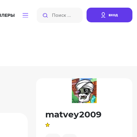
вход
ЙЛЕРЫ
matvey2009