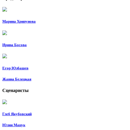
Марина Хрипунова
Ирина Босова
Егор Юзбашев
Жанна Белецкая
Сценаристы
Глеб Якубовский
Юлия Мацук