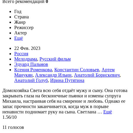
Всего рекомендаций
0
Год
Страна
Жанр
Режиссер
Актер
Ещё
22 Фев. 2023
Россия
Мелодрама
,
Русский фильм
Эдуард Пальмов
Ксения Роменкова
,
Константин Соловьев
,
Артем
Манукян
,
Александр Ильин
,
Анатолий Борискевич
,
Анатолий Голуб
,
Ирина Путятина
Домохозяйка Света всю себя отдаёт мужу и сыну. Она готова
закрывать глаза на бесконечные пьянки и измены супруга
Михаила, настраивая себя на смирение и любовь. Однако ее
запас прочности заканчивается, когда муж в порыве
ненависти поднимает руку на сына. Светлана …
Ещё
1.56
/10
11
голосов