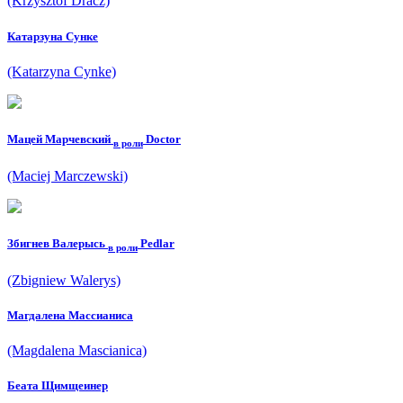
(Krzysztof Dracz)
Катарзyна Cyнке
(Katarzyna Cynke)
Мацей Марчевский
Doctor
в роли
(Maciej Marczewski)
Збигнев Валерысь
Pedlar
в роли
(Zbigniew Walerys)
Магдалена Масcианиcа
(Magdalena Mascianica)
Беата Щимщеинер