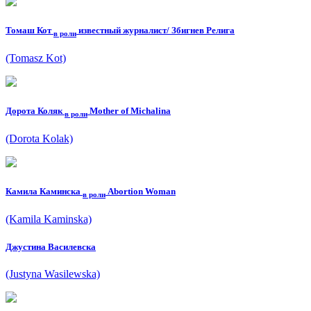
Томаш Кот
известный журналист/ Збигнев Релига
в роли
(Tomasz Kot)
Дорота Коляк
Mother of Michalina
в роли
(Dorota Kolak)
Камила Каминска
Abortion Woman
в роли
(Kamila Kaminska)
Джустина Василевска
(Justyna Wasilewska)