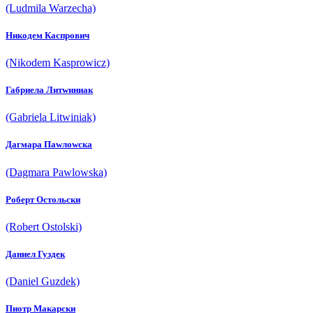
(Ludmila Warzecha)
Никодем Каспрович
(Nikodem Kasprowicz)
Габриела Литwиниак
(Gabriela Litwiniak)
Дагмара Паwлоwска
(Dagmara Pawlowska)
Роберт Остольски
(Robert Ostolski)
Даниел Гуздек
(Daniel Guzdek)
Пиотр Макарски