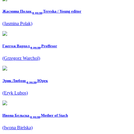
Жасмина Полак
Tereska / Young editor
в роли
(Jasmina Polak)
Гжегож Вархол
Proffesor
в роли
(Grzegorz Warchol)
Эрик Любош
Юрек
в роли
(Eryk Lubos)
Ивона Бельска
Mother of Stach
в роли
(Iwona Bielska)