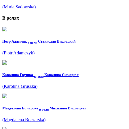
(Maria Sadowska)
В ролях
Петр Адамчик
Станислав Вислоцкий
в роли
(Piotr Adamczyk)
Каролина Грушка
Каролина Сивицкая
в роли
(Karolina Gruszka)
Магдалена Бочарска
Михалина Вислоцкая
в роли
(Magdalena Boczarska)