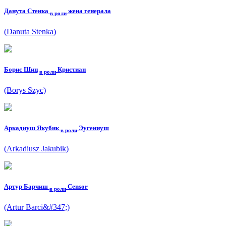
Данута Стенка
жена генерала
в роли
(Danuta Stenka)
Борис Шиц
Кристиан
в роли
(Borys Szyc)
Аркадиуш Якубик
Эугениуш
в роли
(Arkadiusz Jakubik)
Артур Барчиш
Censor
в роли
(Artur Barci&#347;)