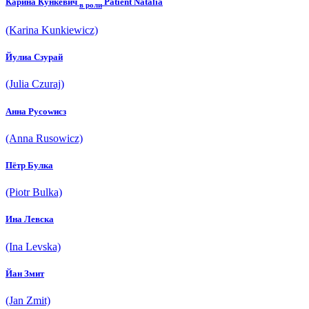
Карина Кункевич
Patient Natalia
в роли
(Karina Kunkiewicz)
Йулиа Cзурай
(Julia Czuraj)
Анна Русоwиcз
(Anna Rusowicz)
Пётр Булка
(Piotr Bulka)
Ина Левска
(Ina Levska)
Йан Змит
(Jan Zmit)