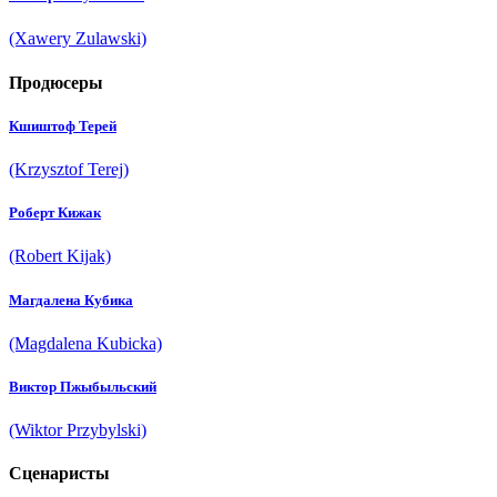
(Xawery Zulawski)
Продюсеры
Кшиштоф Терей
(Krzysztof Terej)
Роберт Кижак
(Robert Kijak)
Магдалена Кубика
(Magdalena Kubicka)
Виктор Пжыбыльский
(Wiktor Przybylski)
Сценаристы