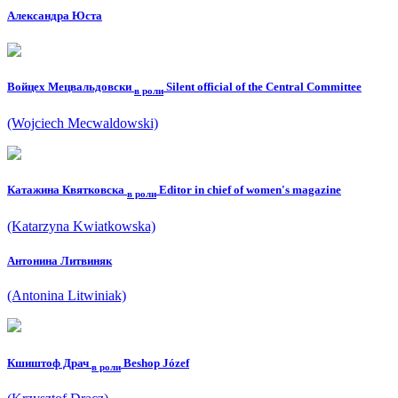
Александра Юста
Войцех Мецвальдовски
Silent official of the Central Committee
в роли
(Wojciech Mecwaldowski)
Катажина Квятковска
Editor in chief of women's magazine
в роли
(Katarzyna Kwiatkowska)
Антонина Литвиняк
(Antonina Litwiniak)
Кшиштоф Драч
Beshop Józef
в роли