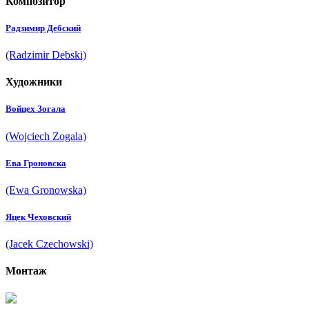
Композитор
Радзимир Дебский
(Radzimir Debski)
Художники
Войцех Зогала
(Wojciech Zogala)
Ева Гроновска
(Ewa Gronowska)
Яцек Чеховский
(Jacek Czechowski)
Монтаж