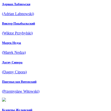
Адриан Лабноwски
(Adrian Labnowski)
Виктор Пжыбыльский
(Wiktor Przybylski)
Марек Недза
(Marek Nedza)
Дагнy Cипора
(Dagny Cipora)
Пшемыслав Витовский
(Przemyslaw Witowski)
Ксаверы Жулавский