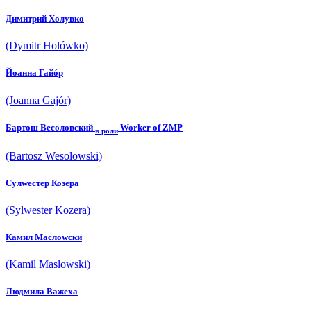
Димитрий Холувко
(Dymitr Holówko)
Йоанна Гайóр
(Joanna Gajór)
Бартош Весоловский
Worker of ZMP
в роли
(Bartosz Wesolowski)
Сyлwестер Козера
(Sylwester Kozera)
Камил Маслоwски
(Kamil Maslowski)
Людмила Важеха