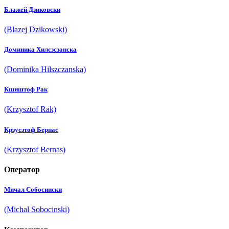
Блажей Дзиковски
(Blazej Dzikowski)
Доминика Хилсзcзанска
(Dominika Hilszczanska)
Кшиштоф Рак
(Krzysztof Rak)
Крзyсзтоф Бернас
(Krzysztof Bernas)
Оператор
Мичал Собоcински
(Michal Sobocinski)