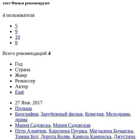
этот Фильм рекомендуют
4 пользователя
5
9
10
9
Всего рекомендаций
4
Год
Страна
Жанр
Режиссер
Актер
Ещё
27 Янв. 2017
Польша
Биография
,
Зарубежный фильм
,
Комедия
,
Мелодрама
,
драма
Мария Садовска
,
Мария Садовская
Петр Адамчик
,
Каролина Грушка
,
Магдалена Бочарска
,
Томаш Кот
,
Дорота Коляк
,
Камила Каминска
,
Джустина