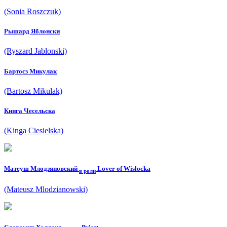
(Sonia Roszczuk)
Рышард Яблонски
(Ryszard Jablonski)
Бартосз Микулак
(Bartosz Mikulak)
Кинга Чесельска
(Kinga Ciesielska)
Матеуш Млодзяновский
Lover of Wislocka
в роли
(Mateusz Mlodzianowski)