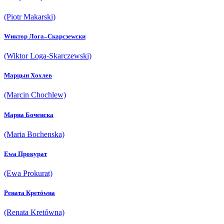
(Piotr Makarski)
Wиктор Лога–Скарcзеwски
(Wiktor Loga-Skarczewski)
Марцын Хохлев
(Marcin Chochlew)
Мариа Боченска
(Maria Bochenska)
Еwа Прокурат
(Ewa Prokurat)
Рената Кретówна
(Renata Kretówna)