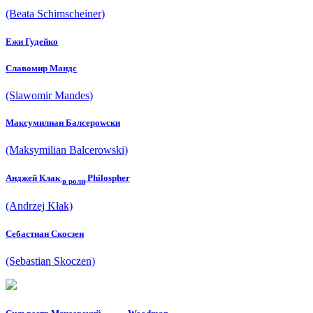
(Beata Schimscheiner)
Ежи Гудейко
Славомир Мандс
(Slawomir Mandes)
Максyмилиан Балcероwски
(Maksymilian Balcerowski)
Анджей Клак
Philospher
в роли
(Andrzej Kłak)
Себастиан Скоcзен
(Sebastian Skoczen)