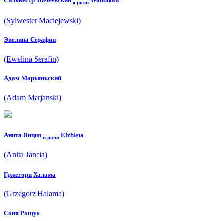
Сильвестр Мачеевский
Woodman
в роли
(Sylwester Maciejewski)
Эвелина Серафин
(Ewelina Serafin)
Адам Марьяньский
(Adam Marjanski)
Анита Янция
Elzbieta
в роли
(Anita Jancia)
Гржегорц Халама
(Grzegorz Halama)
Соня Рощук