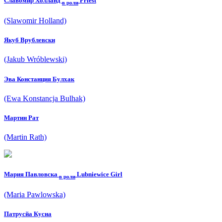
Славомир Холланд
Priest
в роли
(Slawomir Holland)
Якуб Врублевски
(Jakub Wróblewski)
Эва Констанция Булхак
(Ewa Konstancja Bulhak)
Мартин Рат
(Martin Rath)
Мария Павловска
Lubniewice Girl
в роли
(Maria Pawlowska)
Патрycйа Кycиа