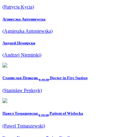
(Patrycja Kycia)
Агниесзка Антониеwска
(Agnieszka Antoniewska)
Анджей Немирски
(Andrzej Niemirski)
Станислав Пенксик
Doctor in Fire Station
в роли
(Stanislaw Penksyk)
Павел Томашевски
Patient of Wislocka
в роли
(Pawel Tomaszewski)