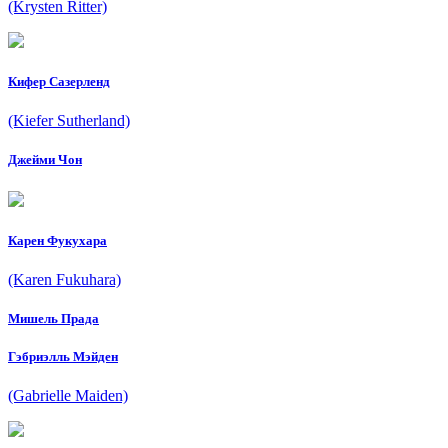
(Krysten Ritter)
Кифер Сазерленд
(Kiefer Sutherland)
Джейми Чон
Карен Фукухара
(Karen Fukuhara)
Мишель Прада
Гэбриэлль Мэйден
(Gabrielle Maiden)