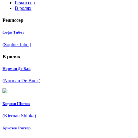
Режиссер
В ролях
Режиссер
Софи Табет
(Sophie Tabet)
В ролях
Норман Де Бак
(Norman De Buck)
Кирнан Шипка
(Kiernan Shipka)
Кристен Риттер