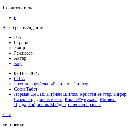
1 пользователь
6
Всего рекомендаций
1
Год
Страна
Жанр
Режиссер
Актер
Ещё
07 Ноя. 2025
США
Боевик
,
Зарубежный фильм
,
Триллер
Софи Табет
Норман Де Бак
,
Кирнан Шипка
,
Кристен Риттер
,
Кифер
Сазерленд
,
Джейми Чон
,
Карен Фукухара
,
Мишель
Прада
,
Гэбриэлль Мэйден
,
Спенсер Гранезе
Ещё
нет оценки